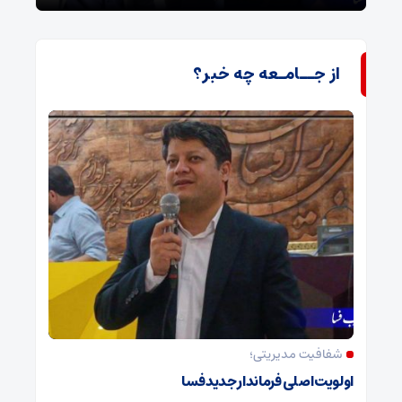
از جــامـعه چه خبر؟
شفافیت مدیریتی؛
اولویت اصلی فرماندار جدید فسا