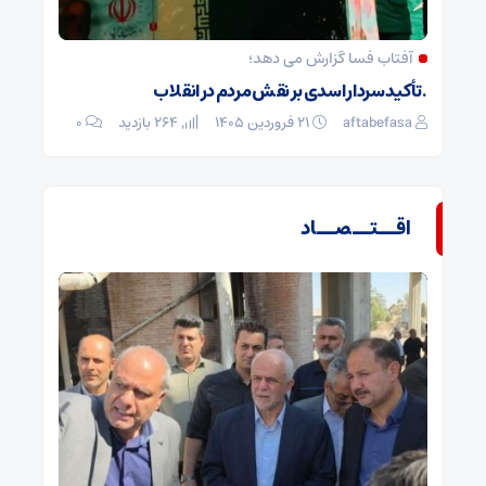
آفتاب فسا گزارش می دهد؛
. تأکید سردار اسدی بر نقش مردم در انقلاب
aftabefasa
۲۱ فروردین ۱۴۰۵
264 بازدید
۰
اقــتــصــاد