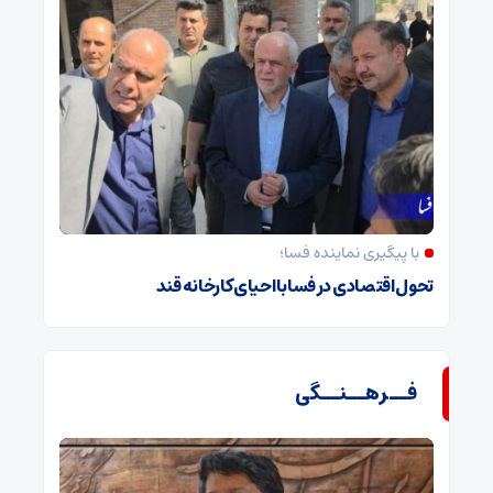
با پیگیری نماینده فسا؛
تحول اقتصادی در فسا با احیای کارخانه قند
فــرهــنــگی