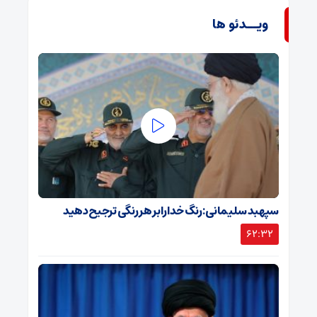
ویــدئو ها
سپهبد سلیمانی: رنگ خدا را بر هر رنگی ترجیح دهید
62:32