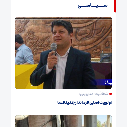
ســیــاســی
شفافیت مدیریتی؛
اولویت اصلی فرماندار جدید فسا