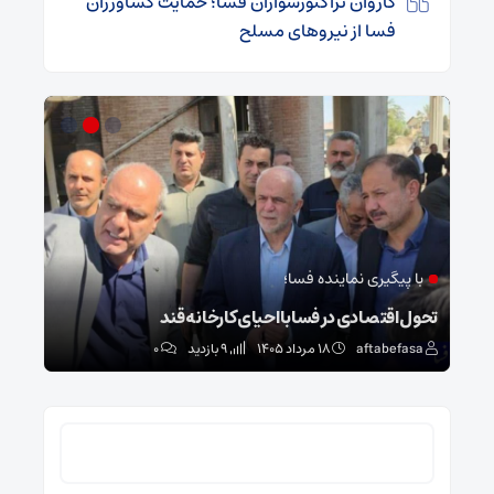
کاروان تراکتورسواران فسا؛ حمایت کشاورزان
فسا از نیروهای مسلح
با پیگیری نماینده فسا؛
در
تحول اقتصادی در فسا با احیای کارخانه قند
فرما
aftabefasa
۱۸ مرداد ۱۴۰۵
9 بازدید
۰
sa
جستجو
برای: