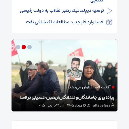
توصیه دیپلماتیک رهبر انقلاب به دولت رئیسی
فسا وارد فاز جدید مطالعات اکتشافی نفت
آفتاب فسا گزارش می‌دهد؛
مع
پیاده روی جاماندگان و دلدادگان اربعین حسینی در فسا
هدیه
aftabefasa
۱۶ مرداد ۱۴۰۵
21 بازدید
۰
sa
جستجو