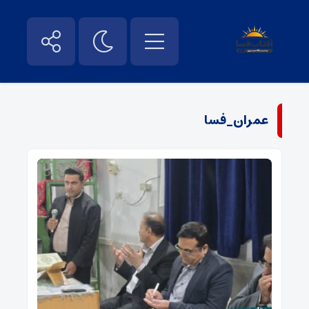
عمران_فسا