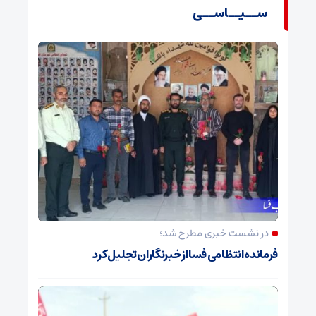
ســیــاســی
در نشست خبری مطرح شد؛
فرمانده انتظامی فسا از خبرنگاران تجلیل کرد