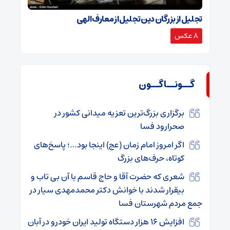
تجلیل از بزرگان دین تجلیل از معارف الهی
8 عکس
گــونــاگــون
برگزاری بزرگ‌ترین تعزیه میدانی کشور در
صحرارود فسا
اگر امروز امام زمان (عج) اینجا بود…؛ پاسخ‌های
کوتاه، حرف‌های بزرگ
شعری که حضرت آقا و حاج قاسم با آن بی تاب و
بیقرار شدند با خوانش دکتر محمدمهدی سیار در
جمع مردم شهرستان فسا
افزایش 16 هزار دستگاه تولید ایران خودرو در آبان