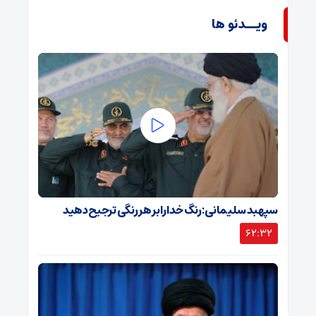
ویــدئو ها
سپهبد سلیمانی: رنگ خدا را بر هر رنگی ترجیح دهید
62:32