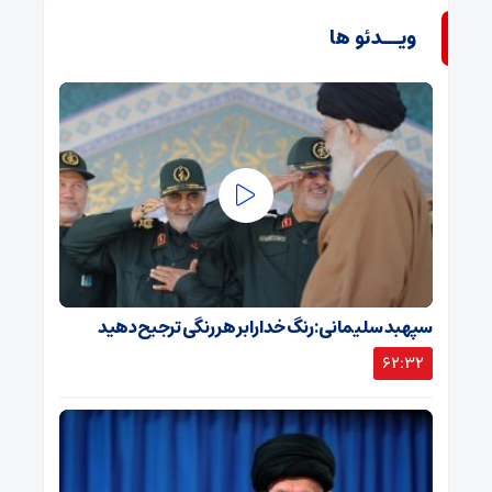
ویــدئو ها
سپهبد سلیمانی: رنگ خدا را بر هر رنگی ترجیح دهید
62:32