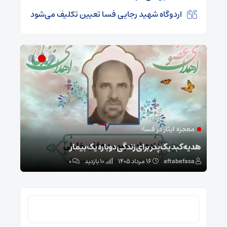
اردوگاه شهید رجایی فسا تعیین تکلیف می‌شود
معجزه ایثار در فسا؛
مد
ا
هدیه کبد یک پدر برای زندگی دوباره یک بیمار
طرح 
aftabefasa
۱۶ مرداد ۱۴۰۵
10 بازدید
۰
sa
جستجو
برای: