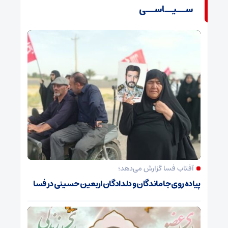
ســیــاســی
آفتاب فسا گزارش می‌دهد؛
پیاده روی جاماندگان و دلدادگان اربعین حسینی در فسا