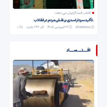
آفتاب فسا گزارش می دهد؛
. تأکید سردار اسدی بر نقش مردم در انقلاب
aftabefasa
۲۱ فروردین ۱۴۰۵
262 بازدید
۰
اقــتــصــاد