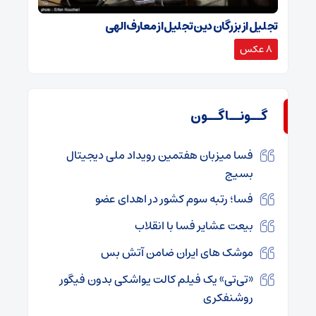
تجلیل از بزرگان دین تجلیل از معارف الهی
8 عکس
گــونــاگــون
فسا میزبان هفتمین رویداد ملی دیجیتال
بسیج
فسا؛ رتبه سوم کشور در اهدای عضو
بیعت عشایر فسا با انقلاب
موشک های ایران ضامن آتش بس
«تی‌تی» یک فیلم کالت یواشکی بدون فیگور
روشنفکری