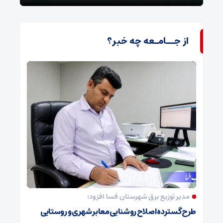
از جــامـعه چه خبر؟
مدیر توزیع برق شهرستان فسا افزود؛
طرح گسترده اصلاح روشنایی معابر شهری و روستایی