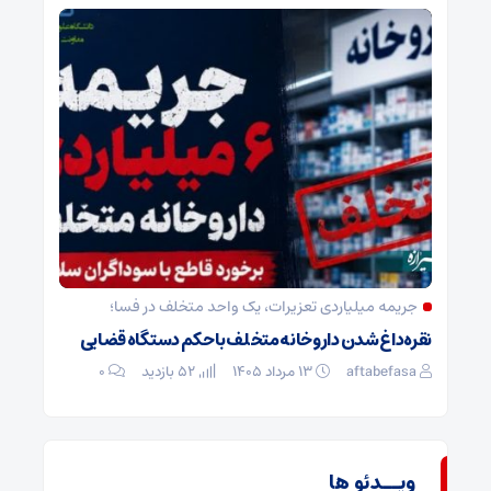
جریمه میلیاردی تعزیرات، یک واحد متخلف در فسا؛
نقره‌داغ شدن داروخانه متخلف با حکم دستگاه قضایی
aftabefasa
۱۳ مرداد ۱۴۰۵
52 بازدید
۰
ویــدئو ها