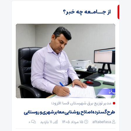
از جــامـعه چه خبر؟
مدیر توزیع برق شهرستان فسا افزود؛
طرح گسترده اصلاح روشنایی معابر شهری و روستایی
aftabefasa
۱۵ مرداد ۱۴۰۵
11 بازدید
۰