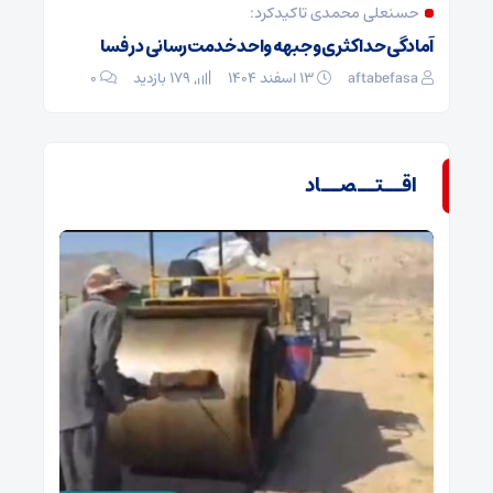
حسنعلی محمدی تاکیدکرد:
آمادگی حداکثری و جبهه واحد خدمت‌رسانی در فسا
aftabefasa
۱۳ اسفند ۱۴۰۴
179 بازدید
۰
اقــتــصــاد