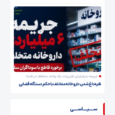
جریمه میلیاردی تعزیرات، یک واحد متخلف در فسا؛
نقره‌داغ شدن داروخانه متخلف با حکم دستگاه قضایی
ســیــاســی