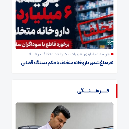
جریمه میلیاردی تعزیرات، یک واحد متخلف در فسا؛
نقره‌داغ شدن داروخانه متخلف با حکم دستگاه قضایی
فــرهــنــگی