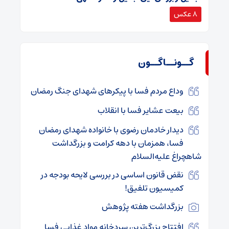
8 عکس
گــونــاگــون
وداع مردم فسا با پیکرهای شهدای جنگ رمضان
بیعت عشایر فسا با انقلاب
دیدار خادمان رضوی با خانواده شهدای رمضان
فسا، همزمان با دهه کرامت و بزرگداشت
شاهچراغ علیه‌السلام
نقض قانون اساسی در بررسی لایحه بودجه در
کمیسیون تلفیق!
بزرگداشت هفته پژوهش
افتتاح بزرگ‌ترین سردخانه مواد غذایی فسا