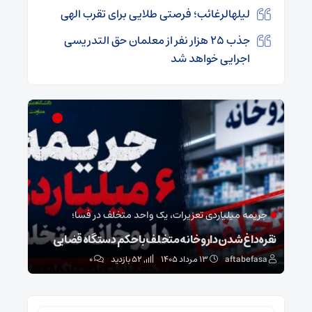
لیلهالرغائب؛ فرصتی طلایی برای تقرب الهی
جذب ۲۵ هزار نفر از معلمان حق التدریسی
اجرایی خواهد شد
جریمه میلیاردی تعزیرات، یک واحد متخلف در فسا؛
مد
نقره‌داغ شدن داروخانه متخلف با حکم دستگاه قضایی
نخست
aftabefasa
۱۳ مرداد ۱۴۰۵
52 بازدید
۰
sa