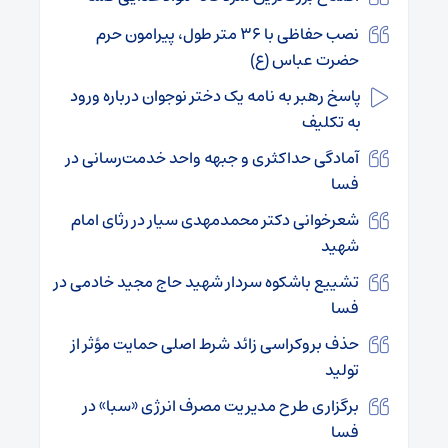
نصب حفاظی با ۳۶ متر طول، پیرامون حرم
حضرت عباس (ع)
پاسخ رهبر به نامه یک دختر نوجوان درباره ورود
به تکلیف
آمادگی حداکثری و جبهه واحد خدمت‌رسانی در
فسا
شعرخوانی دکتر محمدمهدی سیار در رثای امام
شهید
تشییع باشکوه سردار شهید حاج مجید خادمی در
فسا
حذف بروکراسی زائد شرط اصلی حمایت مؤثر از
تولید
برگزاری طرح مدیریت مصرف انرژی «سبا» در
فسا