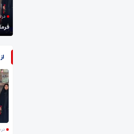
با پیگیری نماینده فسا؛
در 
تحول اقتصادی در فسا با احیای کارخانه قند
فرمان
از
در 