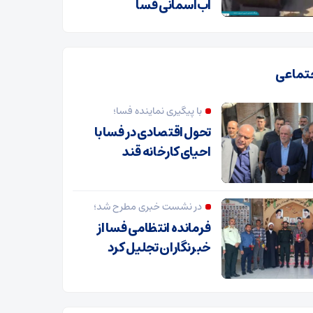
آب‌آسمانی فسا
تماعی
با پیگیری نماینده فسا؛
تحول اقتصادی در فسا با
احیای کارخانه قند
در نشست خبری مطرح شد؛
فرمانده انتظامی فسا از
خبرنگاران تجلیل کرد