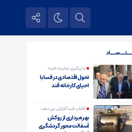
ــتــصــاد
با پیگیری نماینده فسا؛
تحول اقتصادی در فسا با
احیای کارخانه قند
آفتاب فسا گزارش می دهد؛
بهره‌برداری از روکش
آسفالت محور گردشگری