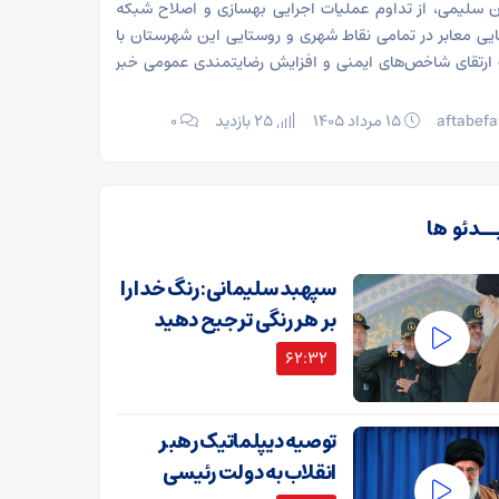
 سلیمی، از تداوم عملیات اجرایی بهسازی و اصلاح شبکه
یی معابر در تمامی نقاط شهری و روستایی این شهرستان با
رتقای شاخص‌های ایمنی و افزایش رضایتمندی عمومی خبر
aftabefa
۱۵ مرداد ۱۴۰۵
25 بازدید
۰
ــدئو ها
سپهبد سلیمانی: رنگ خدا را
بر هر رنگی ترجیح دهید
62:32
توصیه دیپلماتیک رهبر
انقلاب به دولت رئیسی