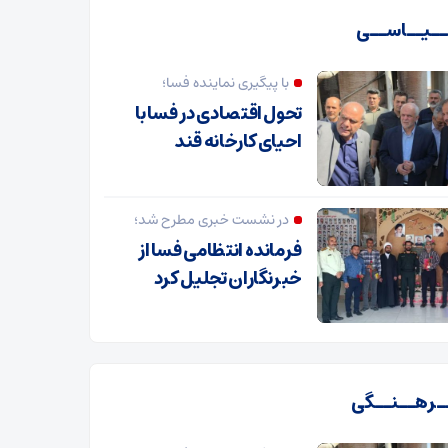
ـیــاســی
با پیگیری نماینده فسا؛
تحول اقتصادی در فسا با
احیای کارخانه قند
در نشست خبری مطرح شد؛
فرمانده انتظامی فسا از
خبرنگاران تجلیل کرد
ـرهــنــگی