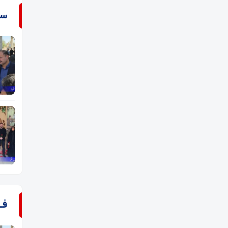
سـ
فـ