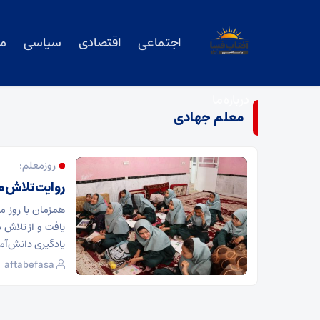
اجتماعی
اقتصادی
سیاسی
م
درباره ما
معلم جهادی
روزمعلم؛
روایت تلاش 
همزمان با روز م
یافت و از تلاش 
یادگیری دانش‌آم
aftabefasa