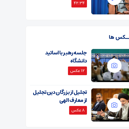
42:34
ـکس ها
جلسه رهبر با اساتید
دانشگاه
12 عکس
تجلیل از بزرگان دین تجلیل
از معارف الهی
8 عکس