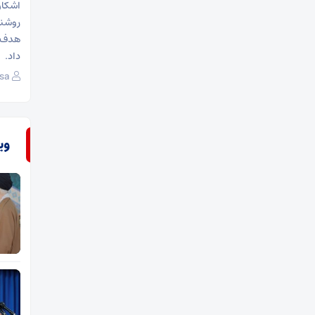
اشکان
روشنا
هدف ا
داد.
sa
وی