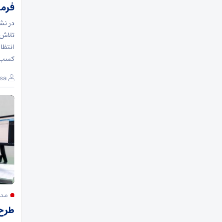
فرما
در نش
تلاش‌
کسب ر
sa
مدی
طرح 