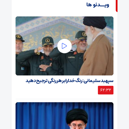
ویــدئو ها
سپهبد سلیمانی: رنگ خدا را بر هر رنگی ترجیح دهید
62:32