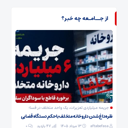
از جــامـعه چه خبر؟
جریمه میلیاردی تعزیرات، یک واحد متخلف در فسا؛
نقره‌داغ شدن داروخانه متخلف با حکم دستگاه قضایی
aftabefasa
۱۳ مرداد ۱۴۰۵
47 بازدید
۰