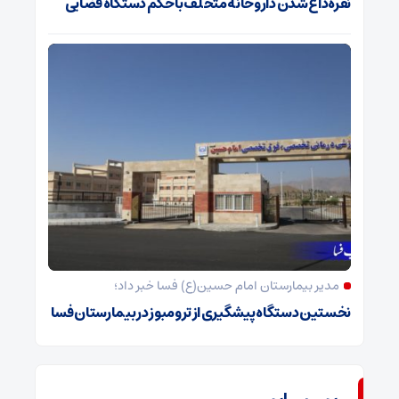
نقره‌داغ شدن داروخانه متخلف با حکم دستگاه قضایی
مدیر بیمارستان امام حسین(ع) فسا خبر داد؛
نخستین دستگاه پیشگیری از ترومبوز در بیمارستان فسا