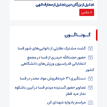
تجلیل از بزرگان دین تجلیل از معارف الهی
8 عکس
گــونــاگــون
گشت مشترک نظارتی از نانوایی‌های شهر فسا
حضور حجت‌الله حیدری از فسا در مجمع
انتخاباتی فدراسیون ورزش‌های دانشگاهی
کشور
دستگیری ۳۱ خرده‌فروش مواد مخدر در فسا
تصاویر حضور گسترده مردم فسا در آیین باشکوه
نماز عید فطر
مراسم یادواره شهدای کن