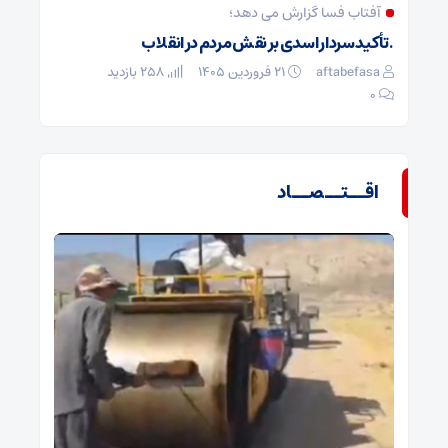
آفتاب فسا گزارش می دهد؛
. تأکید سردار اسدی بر نقش مردم در انقلاب
aftabefasa
۲۱ فروردین ۱۴۰۵
258 بازدید
۰
اقــتــصــاد