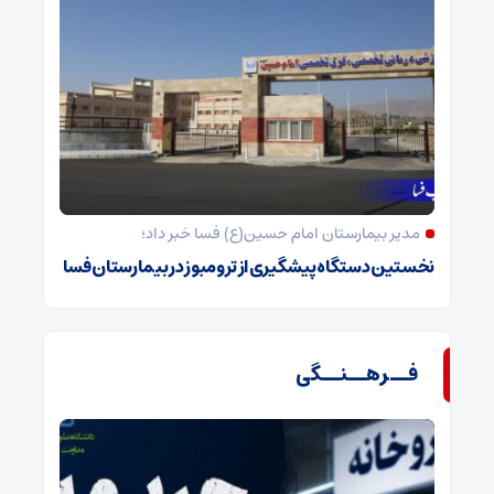
مدیر بیمارستان امام حسین(ع) فسا خبر داد؛
نخستین دستگاه پیشگیری از ترومبوز در بیمارستان فسا
فــرهــنــگی