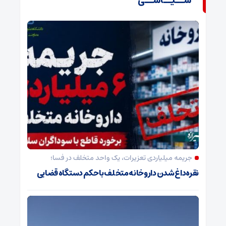
ســیــاســی
جریمه میلیاردی تعزیرات، یک واحد متخلف در فسا؛
نقره‌داغ شدن داروخانه متخلف با حکم دستگاه قضایی