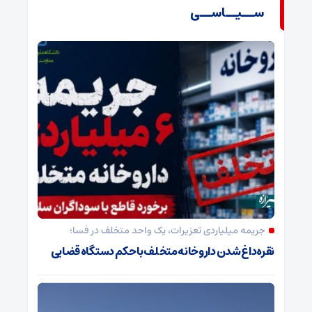
ســیــاســی
جریمه میلیاردی تعزیرات، یک واحد متخلف در فسا؛
نقره‌داغ شدن داروخانه متخلف با حکم دستگاه قضایی