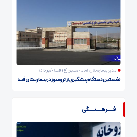
مدیر بیمارستان امام حسین(ع) فسا خبر داد؛
نخستین دستگاه پیشگیری از ترومبوز در بیمارستان فسا
فــرهــنــگی