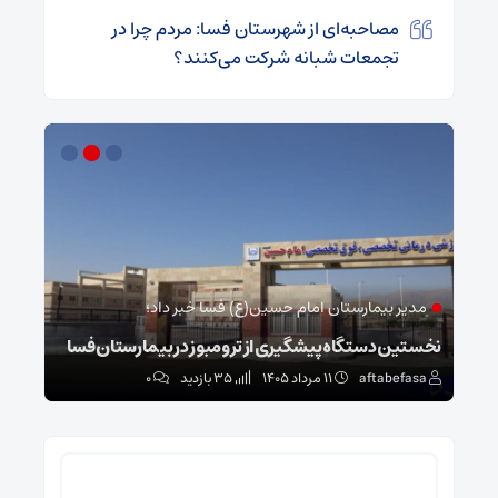
مصاحبه‌ای از شهرستان فسا: مردم چرا در
تجمعات شبانه شرکت می‌کنند؟
مدیر بیمارستان امام حسین(ع) فسا خبر داد؛
فر
نخستین دستگاه پیشگیری از ترومبوز در بیمارستان فسا
دستگیری ۳۱ خرده
aftabefasa
۱۱ مرداد ۱۴۰۵
35 بازدید
۰
sa
جستجو
برای: