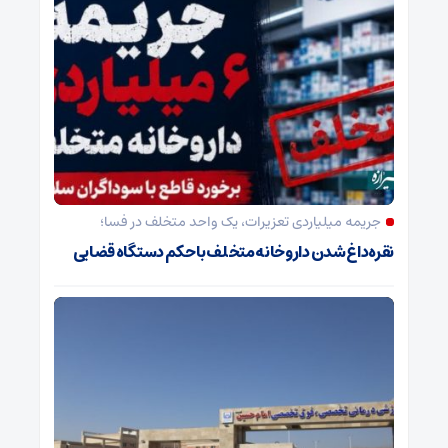
جریمه میلیاردی تعزیرات، یک واحد متخلف در فسا؛
نقره‌داغ شدن داروخانه متخلف با حکم دستگاه قضایی