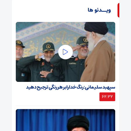
ویــدئو ها
سپهبد سلیمانی: رنگ خدا را بر هر رنگی ترجیح دهید
62:32