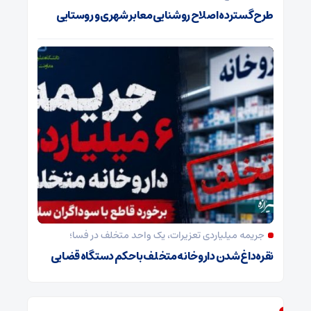
طرح گسترده اصلاح روشنایی معابر شهری و روستایی
جریمه میلیاردی تعزیرات، یک واحد متخلف در فسا؛
نقره‌داغ شدن داروخانه متخلف با حکم دستگاه قضایی