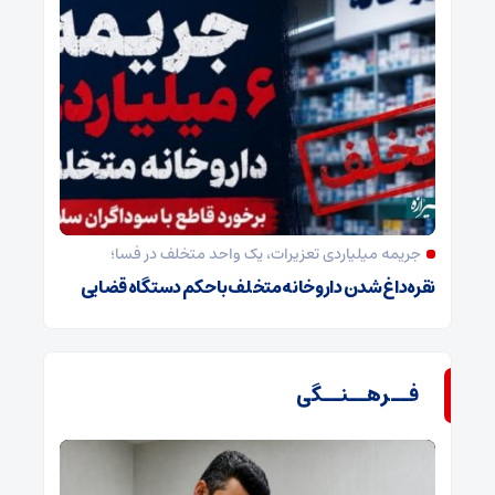
جریمه میلیاردی تعزیرات، یک واحد متخلف در فسا؛
نقره‌داغ شدن داروخانه متخلف با حکم دستگاه قضایی
فــرهــنــگی