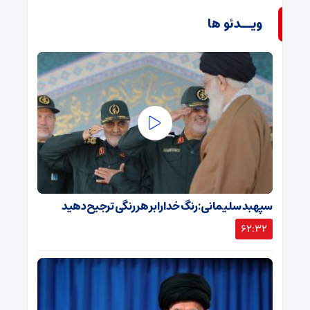
ویــدئو ها
سپهبد سلیمانی: رنگ خدا را بر هر رنگی ترجیح دهید
62:32