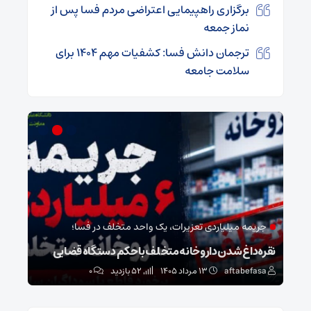
برگزاری راهپیمایی اعتراضی مردم فسا پس از
نماز جمعه
ترجمان دانش فسا: کشفیات مهم 1404 برای
سلامت جامعه
جریمه میلیاردی تعزیرات، یک واحد متخلف در فسا؛
مد
نقره‌داغ شدن داروخانه متخلف با حکم دستگاه قضایی
نخست
aftabefasa
۱۳ مرداد ۱۴۰۵
52 بازدید
۰
sa