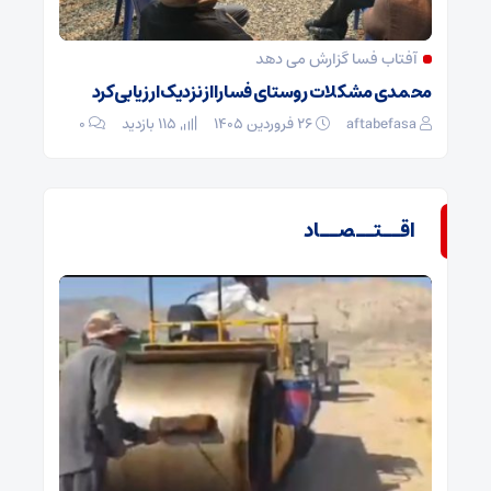
آفتاب فسا گزارش می دهد
محمدی مشکلات روستای فسا را از نزدیک ارزیابی کرد
aftabefasa
۲۶ فروردین ۱۴۰۵
115 بازدید
۰
اقــتــصــاد