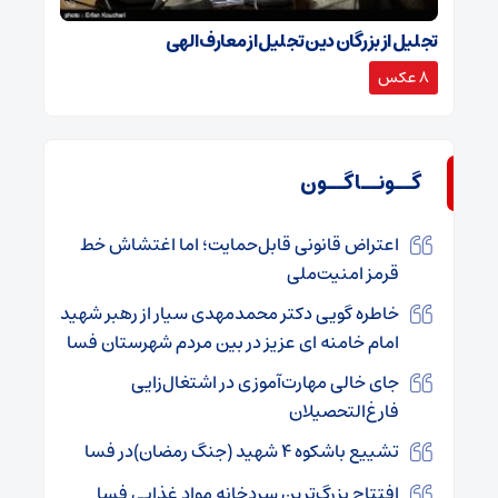
تجلیل از بزرگان دین تجلیل از معارف الهی
8 عکس
گــونــاگــون
اعتراض قانونی قابل‌حمایت؛ اما اغتشاش خط
قرمز امنیت‌ملی
خاطره گویی دکتر محمدمهدی سیار از رهبر شهید
امام خامنه ای عزیز در بین مردم شهرستان فسا
جای خالی مهارت‌آموزی در اشتغال‌زایی
فارغ‌التحصیلان
تشییع باشکوه ۴ شهید (جنگ رمضان)در فسا
افتتاح بزرگ‌ترین سردخانه مواد غذایی فسا