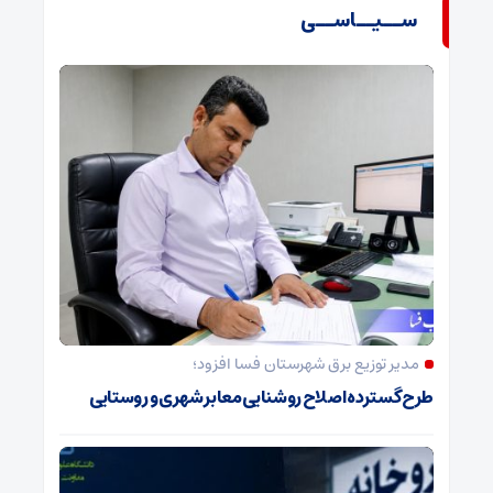
ســیــاســی
مدیر توزیع برق شهرستان فسا افزود؛
طرح گسترده اصلاح روشنایی معابر شهری و روستایی