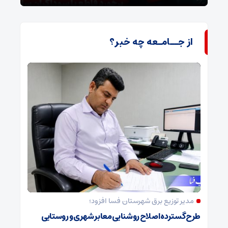
از جــامـعه چه خبر؟
مدیر توزیع برق شهرستان فسا افزود؛
طرح گسترده اصلاح روشنایی معابر شهری و روستایی