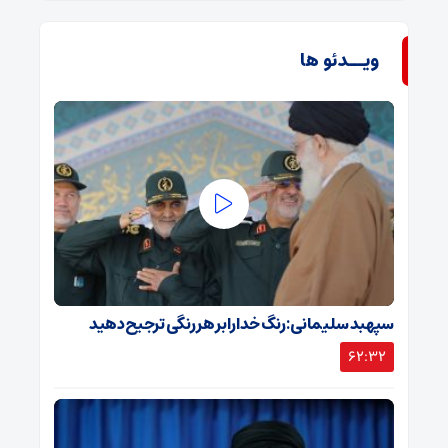
ویــدئو ها
سپهبد سلیمانی: رنگ خدا را بر هر رنگی ترجیح دهید
62:32