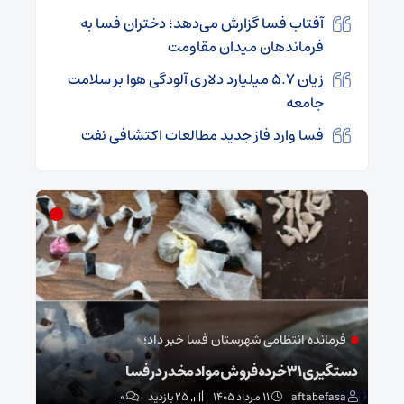
آفتاب فسا گزارش می‌دهد؛ دختران فسا به
فرماندهان میدان مقاومت
زیان ۵.۷ میلیارد دلاری آلودگی هوا بر سلامت
جامعه
فسا وارد فاز جدید مطالعات اکتشافی نفت
فرمانده انتظامی شهرستان فسا خبر داد؛
جر
سا
دستگیری ۳۱ خرده‌فروش مواد مخدر در فسا
نقره
aftabefasa
۱۱ مرداد ۱۴۰۵
25 بازدید
۰
sa