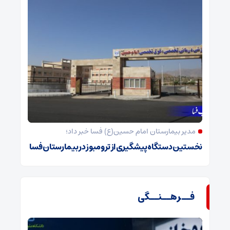
مدیر بیمارستان امام حسین(ع) فسا خبر داد؛
نخستین دستگاه پیشگیری از ترومبوز در بیمارستان فسا
فــرهــنــگی