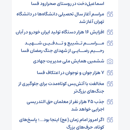
اسماعیل‌دخت در روستای صحرارود فسا
مراسم آغاز سال تحصیلی دانشگاه‌ها در دانشگاه
تهران آغاز شد
افزایش 16 هزار دستگاه تولید ایران خودرو در آبان
مــراســم تـشییع و تــدفـیـن شــهیـد
رحــیم رضــایـی از شهدای جنگ رمضان فسا
ششمین همایش ملی مدیریت جهادی
۷ هزار جوان و نوجوان در اعتکاف فسا
مخالفت با آتش‌بس کوتاه‌مدت برای جلوگیری از
جنگ‌های بزرگ‌تر
جذب ۲۵ هزار نفر از معلمان حق التدریسی
اجرایی خواهد شد
اگر امروز امام زمان (عج) اینجا بود…؛ پاسخ‌های
کوتاه، حرف‌های بزرگ