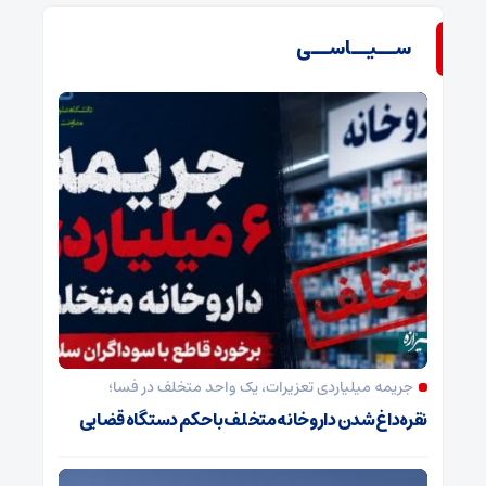
ســیــاســی
جریمه میلیاردی تعزیرات، یک واحد متخلف در فسا؛
نقره‌داغ شدن داروخانه متخلف با حکم دستگاه قضایی