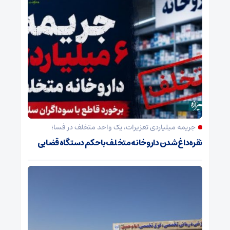
جریمه میلیاردی تعزیرات، یک واحد متخلف در فسا؛
نقره‌داغ شدن داروخانه متخلف با حکم دستگاه قضایی