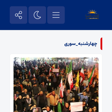
چهارشنبه_سوری