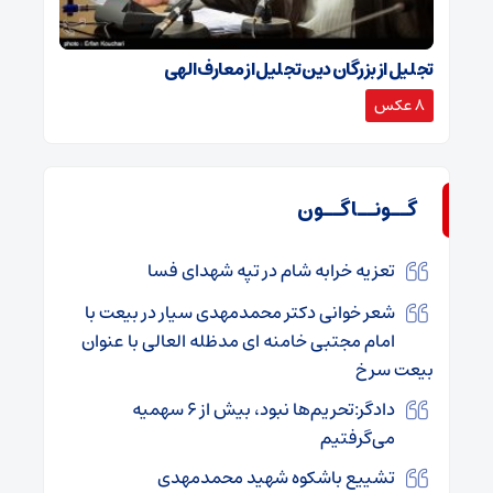
تجلیل از بزرگان دین تجلیل از معارف الهی
8 عکس
گــونــاگــون
تعزیه خرابه شام در تپه شهدای فسا
شعر خوانی دکتر محمدمهدی سیار در بیعت با
امام مجتبی خامنه ای مدظله العالی با عنوان
بیعت سرخ
دادگر:تحریم‌ها نبود، بیش از 6 سهمیه
می‌گرفتیم
تشییع باشکوه شهید محمدمهدی