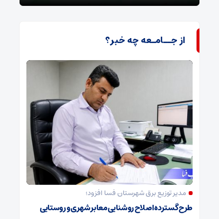
از جــامـعه چه خبر؟
مدیر توزیع برق شهرستان فسا افزود؛
طرح گسترده اصلاح روشنایی معابر شهری و روستایی