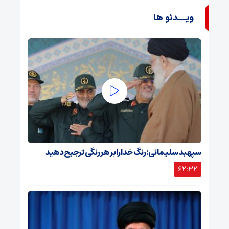
ویــدئو ها
سپهبد سلیمانی: رنگ خدا را بر هر رنگی ترجیح دهید
62:32