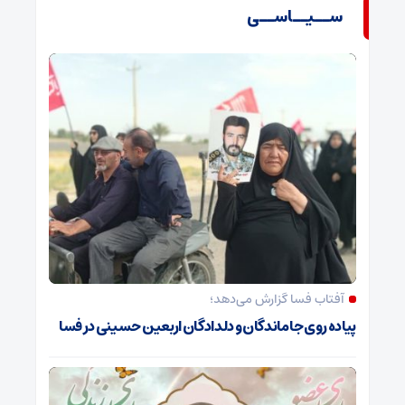
ســیــاســی
آفتاب فسا گزارش می‌دهد؛
پیاده روی جاماندگان و دلدادگان اربعین حسینی در فسا