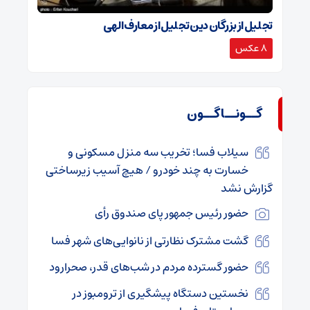
تجلیل از بزرگان دین تجلیل از معارف الهی
8 عکس
گــونــاگــون
سیلاب فسا؛ تخریب سه منزل مسکونی و
خسارت به چند خودرو / هیچ آسیب زیرساختی
گزارش نشد
حضور رئیس جمهور پای صندوق رأی
گشت مشترک نظارتی از نانوایی‌های شهر فسا
حضور گسترده مردم در شب‌های قدر، صحرارود
نخستین دستگاه پیشگیری از ترومبوز در