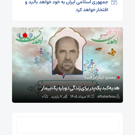
جمهوری اسلامی ایران به خود خواهد بالید و
افتخار خواهد کرد
معجزه ایثار در فسا؛
مد
ا
هدیه کبد یک پدر برای زندگی دوباره یک بیمار
طرح 
aftabefasa
۱۶ مرداد ۱۴۰۵
7 بازدید
۰
sa
جستجو
برای: