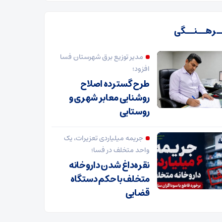
ـرهــنــگی
مدیر توزیع برق شهرستان فسا
افزود؛
طرح گسترده اصلاح
روشنایی معابر شهری و
روستایی
جریمه میلیاردی تعزیرات، یک
واحد متخلف در فسا؛
نقره‌داغ شدن داروخانه
متخلف با حکم دستگاه
قضایی