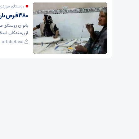
روستای موردی
۳۸۰ قرص نان روزانه برای رزمندگان
از رزمندگان اسل
aftabefasa