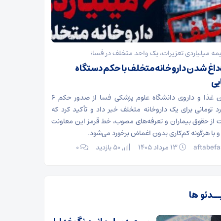
مه میلیاردی تعزیرات، یک واحد متخلف در فسا؛
‌داغ شدن داروخانه متخلف با حکم دستگاه
یی
معاون غذا و داروی دانشگاه علوم پزشکی فسا از صدور حکم ۶
رد تومانی برای یک داروخانه متخلف خبر داد و تأکید کرد که
 از حقوق بیماران و تعرفه‌های مصوب، خط قرمز این معاونت
 با هرگونه کم‌کاری بدون اغماض برخورد می‌شود.
aftabefa
۱۳ مرداد ۱۴۰۵
50 بازدید
۰
ــدئو ها