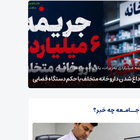
مدیر بیمار
مه میلیاردی تعزیرات، یک واحد متخلف در فسا؛
نخستین دست
‌داغ شدن داروخانه متخلف با حکم دستگاه قضایی
فسا
 جــامـعه چه خبر؟