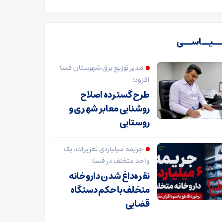
ـیــاســی
مدیر توزیع برق شهرستان فسا
افزود؛
طرح گسترده اصلاح
روشنایی معابر شهری و
روستایی
جریمه میلیاردی تعزیرات، یک
واحد متخلف در فسا؛
نقره‌داغ شدن داروخانه
متخلف با حکم دستگاه
قضایی