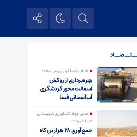
ــتــصــاد
آفتاب فسا گزارش می دهد؛
بهره‌برداری از روکش
آسفالت محور گردشگری
آب‌آسمانی فسا
مدیر جهاد کشاورزی شهرستان
فسا خبرداد:
جمع‌آوری ۲۸ هزار تن کاه