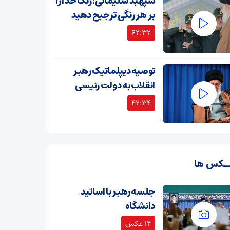
سپهبد سلیمانی: رنگ خدا را
بر هر رنگی ترجیح دهید
62:32
توصیه دیپلماتیک رهبر
انقلاب به دولت رئیسی
42:34
ـکس ها
جلسه رهبر با اساتید
دانشگاه
12 عکس