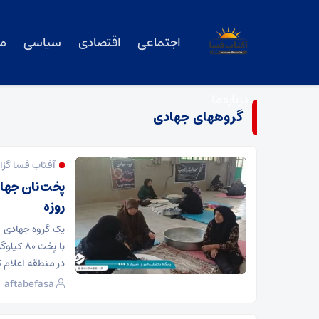
اجتماعی
اقتصادی
سیاسی
م
درباره ما
گروههای جهادی
آفتاب فسا گز
روزه
یک گروه جهادی ف
با پخت 
در منطقه اعلام ک
aftabefasa