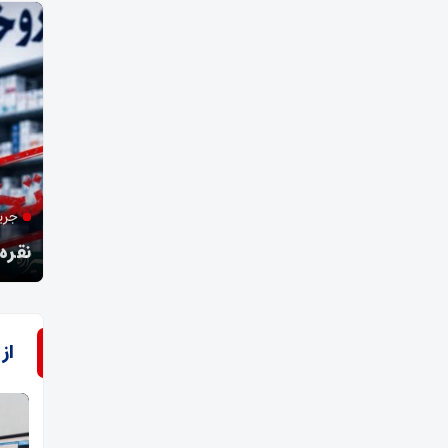
مدیر توزیع برق شهرستان فسا افزود؛
جری
طرح گسترده اصلاح روشنایی معابر شهری و روستایی
نقره
از