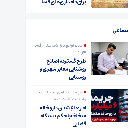
برای دامداری‌های فسا
تماعی
مدیر توزیع برق شهرستان فسا
افزود؛
طرح گسترده اصلاح
روشنایی معابر شهری و
روستایی
جریمه میلیاردی تعزیرات، یک
واحد متخلف در فسا؛
نقره‌داغ شدن داروخانه
متخلف با حکم دستگاه
قضایی