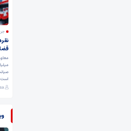
جری
نقره
قضا
میلیا
صیانت
است و
sa
وی