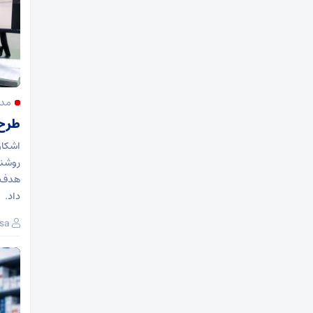
مدی
طرح 
اشکان
روشنا
هدف ا
داد.
sa