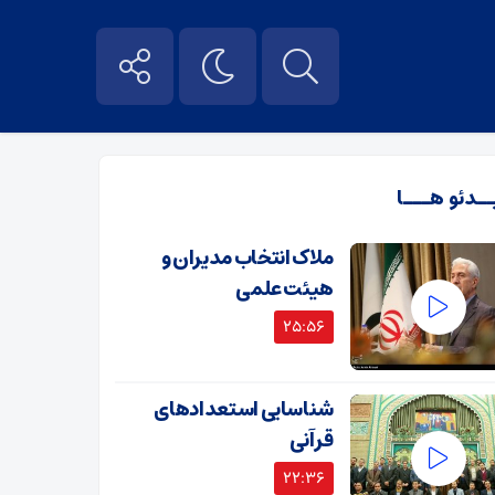
ــدئو هـــا
ملاک انتخاب مدیران و
هیئت علمی
25:56
شناسایی استعدادهای
قرآنی
22:36