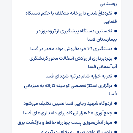
روستایی
نقره‌داغ شدن داروخانه متخلف با حکم دستگاه
قضایی
نخستین دستگاه پیشگیری از ترومبوز در
بیمارستان فسا
دستگیری ۳۱ خرده‌فروش مواد مخدر در فسا
بهره‌برداری از روکش آسفالت محور گردشگری
آب‌آسمانی فسا
تعزیه خرابه شام در تپه شهدای فسا
برگزاری استاژ تخصصی کومیته کاراته به میزبانی
فسا
اردوگاه شهید رجایی فسا تعیین تکلیف می‌شود
جمع‌آوری ۲۸ هزار تن کاه برای دامداری‌های فسا
مهار آتش‌سوزی پست چهارراه حافظ و بازگشت برق
پلمب ۱۶ واحد صنفی متخلف در تیرماه