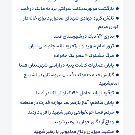
بازگشت موتورسیکلت سرقتی یزد به مالک در فسا
تلاش گروه جهادی شهدای صحرارود برای خانه‌دار
کردن مردم
نذری ۷۲ دیگ در شهرستان فسا
ترور امام شهید و بازتعریف انسجام ملی ایران
مرگ مشکوک ۴ عضو یک خانواده
پایان عملیات کاشت پنبه در اراضی شهرستان فسا
گزارش خدمت موکب فسا_سروستان در تشییع
امام‌شهید
توقیف پراید حامل ۱۹۵ کیلو تریاک در فسا
پایان تفاهم؛ آغاز بازتعریف موازنه قدرت در منطقه
مردم فسا خونخواهی رهبر شهید را فریاد زدند
وداع آزادگان جهان با رهبر شهید
مشهد میزبان وداع میلیونی با رهبر شهید