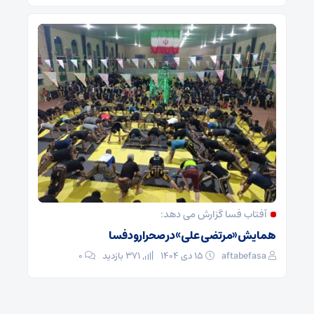
آفتاب فسا گزارش می دهد:
همایش «مرتضی علی» در صحرارود فسا
aftabefasa
۱۵ دی ۱۴۰۴
371 بازدید
۰