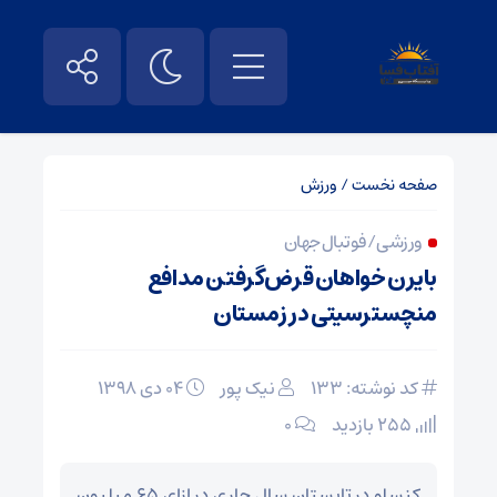
صفحه نخست
/
ورزش
ورزشی / فوتبال جهان
بایرن خواهان قرض‌گرفتن مدافع
منچسترسیتی در زمستان
کد نوشته: 133
نیک پور
۰۴ دی ۱۳۹۸
255 بازدید
۰
کنسلو در تابستان سال جاری در ازای 65 میلیون