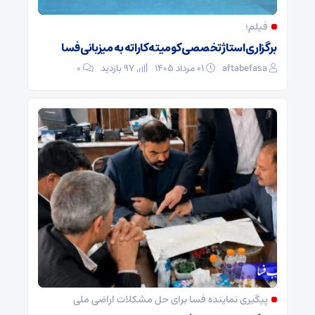
فیلم؛
برگزاری استاژ تخصصی کومیته کاراته به میزبانی فسا
aftabefasa
۰۱ مرداد ۱۴۰۵
97 بازدید
۰
پیگیری نماینده فسا برای حل مشکلات اراضی ملی