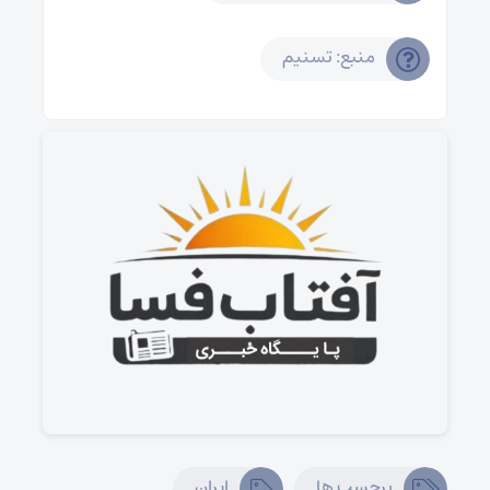
منبع: تسنیم
برچسب ها
ایران