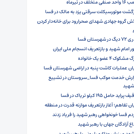
د صنفی متخلف در تیرماه
زگشت موتورسیکلت سرقتی یزد به مالک در فسا
اش گروه جهادی شهدای صحرارود برای خانه‌دار کردن
گ در شهرستان فسا
ور امام شهید و بازتعریف انسجام ملی ایران
مشکوک ۴ عضو یک خانواده
یان عملیات کاشت پنبه در اراضی شهرستان فسا
ارش خدمت موکب فسا_سروستان در تشییع
‌شهید
 پراید حامل ۱۹۵ کیلو تریاک در فسا
یان تفاهم؛ آغاز بازتعریف موازنه قدرت در منطقه
دم فسا خونخواهی رهبر شهید را فریاد زدند
اع آزادگان جهان با رهبر شهید
هد میزبان وداع میلیونی با رهبر شهید