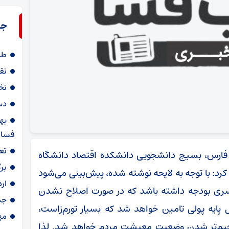
جد
طر
نق
نخ
دستگیری 
به
فسا
تع
 فارس، بسیج دانشجویی دانشکده اقتصاد دانشگاه
بر
یانیه‌ای در مورد لایحه بودجه 99 اعلام کرد: با توجه به لایحه نوشته شده، پیش‌بینی می‌شود
ار
قل 150 هزار میلیارد کسری بودجه داشته باشد که در صورت اصلاح نشدن
جمع‌آوری ۸
پایه پولی تامین خواهد شد که بسیار تورم‌زاست،
مه
 وخیم‌تر شدن وضعیت معیشت مردم خواهد شد. لذا