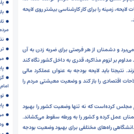
پلمب ۱۶ واح
ت لایحه، زمینه را برای کار کارشناسی بیشتر روی لایحه
با
.
تل
مردم
نذری ۷۲ دی
تر
می‌برد و دشمنان از هر فرصتی برای ضربه زدن به آن
مرگ 
د مداوم بر لزوم مذاکره، قدری به داخل کشور نگاه کند
پا
. نتیجتا باید لایحه بودجه به عنوان عملکرد مالی
گز
لاحات اقتصادی را باز کند و وضعیت معیشتی مردم را
امام
توقیف
پا
 مجلس کرده‌است که نه تنها وضعیت کشور را بهبود
مر
شمنان عمل کرده و کشور را به ورطه سقوط می‌کشاند.
ود
انشگاهی راه‌های مختلفی برای بهبود وضعیت بودجه
مش