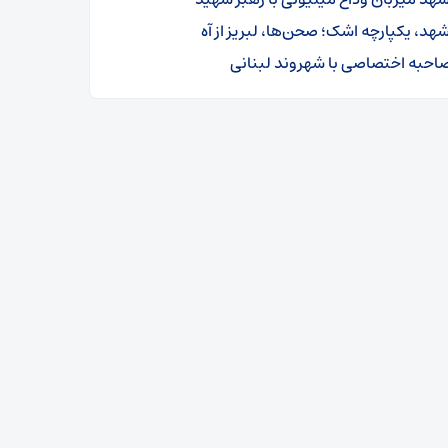
هد، یکپارچه اشک؛ صحن‌ها، لبریز از آه
احبه اختصاصی با شهروند لبنانی