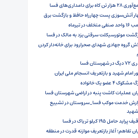
۲ هزار تن کاه برای دامداری‌های فسا
ار آتش‌سوزی پست چهارراه حافظ و بازگشت برق
د صنفی متخلف در تیرماه
زگشت موتورسیکلت سرقتی یزد به مالک در فسا
اش گروه جهادی شهدای صحرارود برای خانه‌دار کردن
گ در شهرستان فسا
ور امام شهید و بازتعریف انسجام ملی ایران
مشکوک ۴ عضو یک خانواده
یان عملیات کاشت پنبه در اراضی شهرستان فسا
ارش خدمت موکب فسا_سروستان در تشییع
‌شهید
 پراید حامل ۱۹۵ کیلو تریاک در فسا
یان تفاهم؛ آغاز بازتعریف موازنه قدرت در منطقه