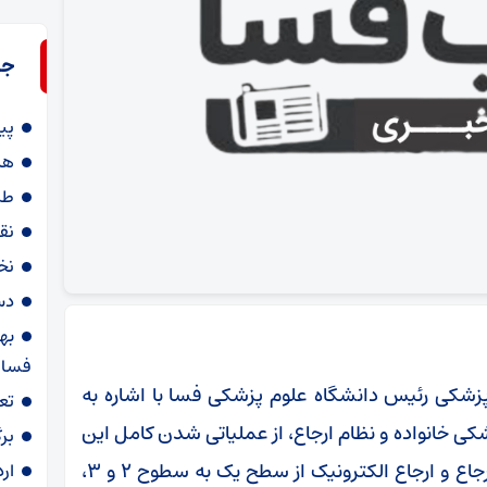
جد
پی
هد
طر
نق
نخ
دستگیری 
به
فسا
پزشکی رئیس دانشگاه علوم پزشکی فسا با اشاره به
تع
ی خانواده و نظام ارجاع، از عملیاتی شدن کامل این
بر
طرح در سال جاری خبر داد و گفت: تقویت نظام ارجاع و ارجاع الکترونیک از سطح یک به سطوح ۲ و ۳،
ار