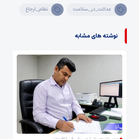
عدالت_در_سلامت
نظام_ارجاع
نوشته های مشابه
مدیر توزیع برق شهرستان فسا افزود؛