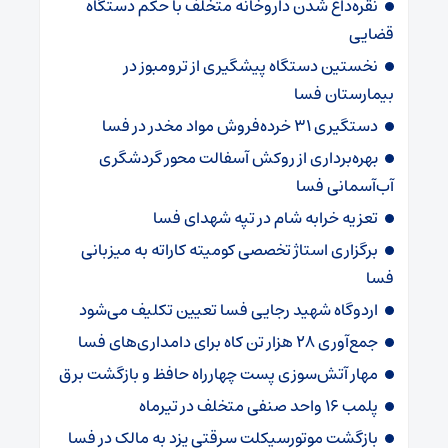
نقره‌داغ شدن داروخانه متخلف با حکم دستگاه
قضایی
نخستین دستگاه پیشگیری از ترومبوز در
بیمارستان فسا
دستگیری ۳۱ خرده‌فروش مواد مخدر در فسا
بهره‌برداری از روکش آسفالت محور گردشگری
آب‌آسمانی فسا
تعزیه خرابه شام در تپه شهدای فسا
برگزاری استاژ تخصصی کومیته کاراته به میزبانی
فسا
اردوگاه شهید رجایی فسا تعیین تکلیف می‌شود
جمع‌آوری ۲۸ هزار تن کاه برای دامداری‌های فسا
مهار آتش‌سوزی پست چهارراه حافظ و بازگشت برق
پلمب ۱۶ واحد صنفی متخلف در تیرماه
بازگشت موتورسیکلت سرقتی یزد به مالک در فسا