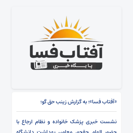
«آفتاب فسا»؛ به گزارش زینب حق گو؛
نشست خبری پزشک خانواده و نظام ارجاع با
حضور الهام حقجو، معاون بهداشت دانشگاه