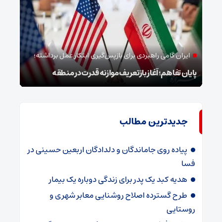
ایران گامی راهبردی برای بازپس‌گیری ابتکار عمل برداشته؛
خب
پایان تفاهم؛ آغاز بازتعریف موازنه قدرت در منطقه
وداع
جدیدترین مطالب
پیاده روی جاماندگان و دلدادگان اربعین حسینی در
فسا
هدیه کبد یک پدر برای زندگی دوباره یک بیمار
طرح گسترده اصلاح روشنایی معابر شهری و
روستایی