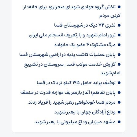
تلاش گروه جهادی شهدای صحرارود برای خانه‌دار
کردن مردم
نذری ۷۲ دیگ در شهرستان فسا
ترور امام شهید و بازتعریف انسجام ملی ایران
مرگ مشکوک ۴ عضو یک خانواده
پایان عملیات کاشت پنبه در اراضی شهرستان فسا
گزارش خدمت موکب فسا_سروستان در تشییع
امام‌شهید
توقیف پراید حامل ۱۹۵ کیلو تریاک در فسا
پایان تفاهم؛ آغاز بازتعریف موازنه قدرت در منطقه
مردم فسا خونخواهی رهبر شهید را فریاد زدند
وداع آزادگان جهان با رهبر شهید
مشهد میزبان وداع میلیونی با رهبر شهید