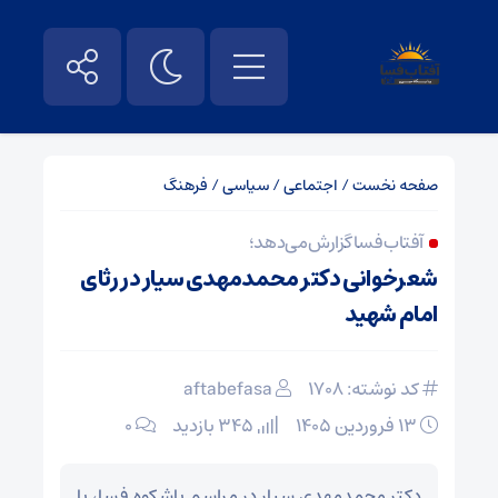
صفحه نخست
/
اجتماعی
/
سیاسی
/
فرهنگ
آفتاب فسا گزارش می‌دهد؛
شعرخوانی دکتر محمدمهدی سیار در رثای
امام شهید
کد نوشته: 1708
aftabefasa
۱۳ فروردین ۱۴۰۵
345 بازدید
۰
دکتر محمدمهدی سیار در مراسم باشکوه فسا، با