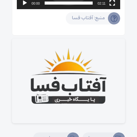
00:00
02:11
منبع: آفتاب فسا