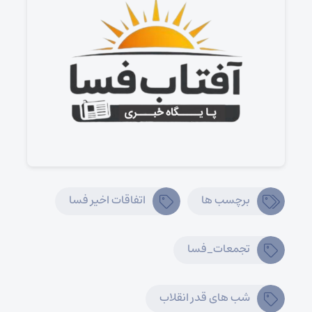
برچسب ها
اتفاقات اخیر فسا
تجمعات_فسا
شب های قدر انقلاب