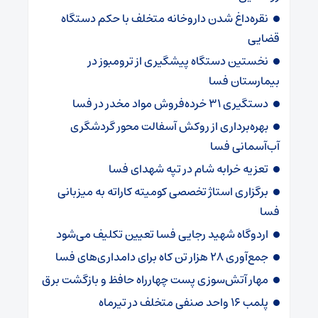
نقره‌داغ شدن داروخانه متخلف با حکم دستگاه
قضایی
نخستین دستگاه پیشگیری از ترومبوز در
بیمارستان فسا
دستگیری ۳۱ خرده‌فروش مواد مخدر در فسا
بهره‌برداری از روکش آسفالت محور گردشگری
آب‌آسمانی فسا
تعزیه خرابه شام در تپه شهدای فسا
برگزاری استاژ تخصصی کومیته کاراته به میزبانی
فسا
اردوگاه شهید رجایی فسا تعیین تکلیف می‌شود
جمع‌آوری ۲۸ هزار تن کاه برای دامداری‌های فسا
مهار آتش‌سوزی پست چهارراه حافظ و بازگشت برق
پلمب ۱۶ واحد صنفی متخلف در تیرماه