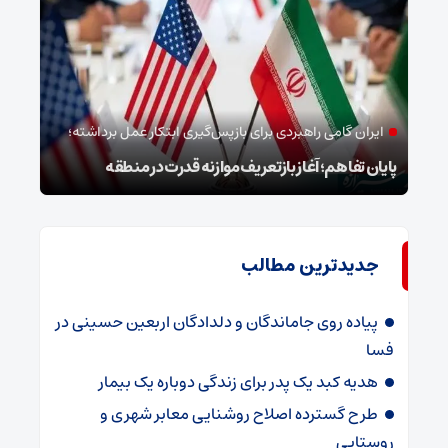
ایران گامی راهبردی برای بازپس‌گیری ابتکار عمل برداشته؛
خب
پایان تفاهم؛ آغاز بازتعریف موازنه قدرت در منطقه
وداع
جدیدترین مطالب
پیاده روی جاماندگان و دلدادگان اربعین حسینی در
فسا
هدیه کبد یک پدر برای زندگی دوباره یک بیمار
طرح گسترده اصلاح روشنایی معابر شهری و
روستایی