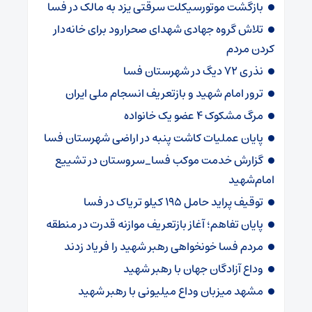
بازگشت موتورسیکلت سرقتی یزد به مالک در فسا
تلاش گروه جهادی شهدای صحرارود برای خانه‌دار
کردن مردم
نذری ۷۲ دیگ در شهرستان فسا
ترور امام شهید و بازتعریف انسجام ملی ایران
مرگ مشکوک ۴ عضو یک خانواده
پایان عملیات کاشت پنبه در اراضی شهرستان فسا
گزارش خدمت موکب فسا_سروستان در تشییع
امام‌شهید
توقیف پراید حامل ۱۹۵ کیلو تریاک در فسا
پایان تفاهم؛ آغاز بازتعریف موازنه قدرت در منطقه
مردم فسا خونخواهی رهبر شهید را فریاد زدند
وداع آزادگان جهان با رهبر شهید
مشهد میزبان وداع میلیونی با رهبر شهید