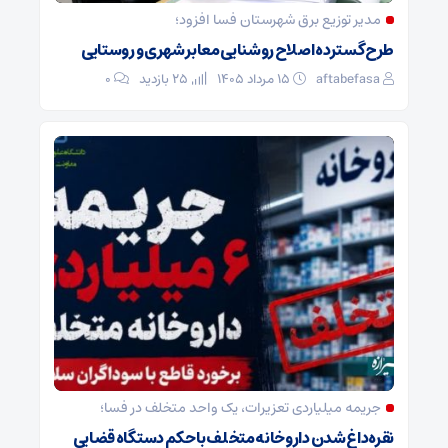
مدیر توزیع برق شهرستان فسا افزود؛
طرح گسترده اصلاح روشنایی معابر شهری و روستایی
aftabefasa
۱۵ مرداد ۱۴۰۵
25 بازدید
۰
جریمه میلیاردی تعزیرات، یک واحد متخلف در فسا؛
نقره‌داغ شدن داروخانه متخلف با حکم دستگاه قضایی