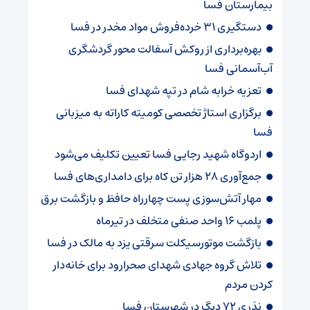
بیمارستان فسا
دستگیری ۳۱ خرده‌فروش مواد مخدر در فسا
بهره‌برداری از روکش آسفالت محور گردشگری
آب‌آسمانی فسا
تعزیه خرابه شام در تپه شهدای فسا
برگزاری استاژ تخصصی کومیته کاراته به میزبانی
فسا
اردوگاه شهید رجایی فسا تعیین تکلیف می‌شود
جمع‌آوری ۲۸ هزار تن کاه برای دامداری‌های فسا
مهار آتش‌سوزی پست چهارراه حافظ و بازگشت برق
پلمب ۱۶ واحد صنفی متخلف در تیرماه
بازگشت موتورسیکلت سرقتی یزد به مالک در فسا
تلاش گروه جهادی شهدای صحرارود برای خانه‌دار
کردن مردم
نذری ۷۲ دیگ در شهرستان فسا