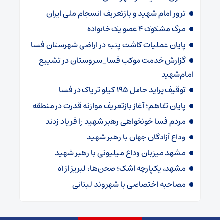
ترور امام شهید و بازتعریف انسجام ملی ایران
مرگ مشکوک ۴ عضو یک خانواده
پایان عملیات کاشت پنبه در اراضی شهرستان فسا
گزارش خدمت موکب فسا_سروستان در تشییع
امام‌شهید
توقیف پراید حامل ۱۹۵ کیلو تریاک در فسا
پایان تفاهم؛ آغاز بازتعریف موازنه قدرت در منطقه
مردم فسا خونخواهی رهبر شهید را فریاد زدند
وداع آزادگان جهان با رهبر شهید
مشهد میزبان وداع میلیونی با رهبر شهید
مشهد، یکپارچه اشک؛ صحن‌ها، لبریز از آه
مصاحبه اختصاصی با شهروند لبنانی