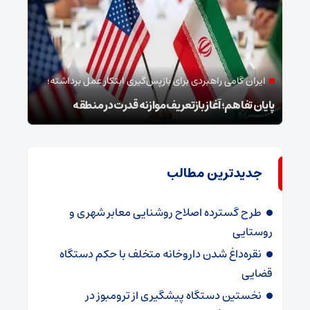
ایران گامی راهبردی برای بازپس‌گیری ابتکار عمل برداشته؛
خب
پایان تفاهم؛ آغاز بازتعریف موازنه قدرت در منطقه
وداع
جدیدترین مطالب
طرح گسترده اصلاح روشنایی معابر شهری و
روستایی
نقره‌داغ شدن داروخانه متخلف با حکم دستگاه
قضایی
نخستین دستگاه پیشگیری از ترومبوز در